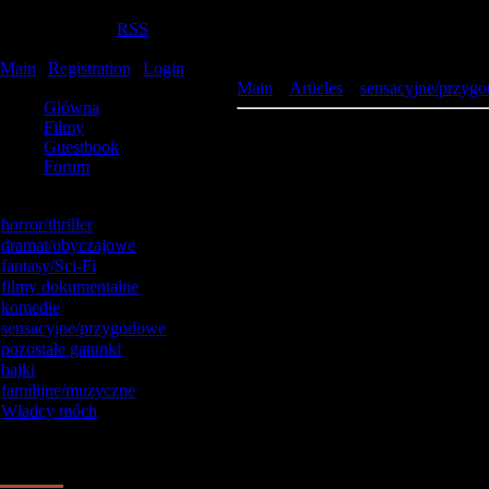
Monday, 2026-08-10, 20:11:31
Welcome
Gość
|
RSS
Filmy online
Main
|
Registration
|
Login
Site menu
Main
»
Articles
»
sensacyjne/przyg
Główna
Filmy
Fast Track: Bez granic
Guestbook
Forum
Catalog categories
horror/thriller
[92]
dramat/obyczajowe
[52]
fantasy/Sci-Fi
[45]
filmy dokumentalne
[26]
komedie
[142]
sensacyjne/przygodowe
[57]
pozostałe gatunki
[1]
bajki
[18]
familijne/muzyczne
[11]
Władcy móch
[69]
Our poll
Oceń tą stronę
1.
Dobra