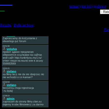
2.
Wspaniała
Category:
sensacyjne/przygodowe
|
3.
Może być
Views:
8099
| Rating:
3.9
/
30
|
4.
Zła
Total comments:
0
5.
Bardzo zła
Results
|
Polls archive
Only register
Total of answers:
20
[
Reg
Tag Board