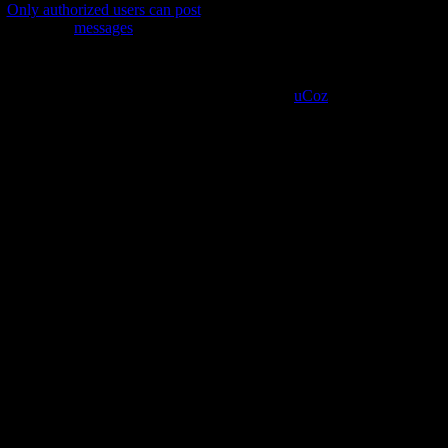
Only authorized users can post
messages
Copyright MyCorp © 2026 |
Site managed by
uCoz