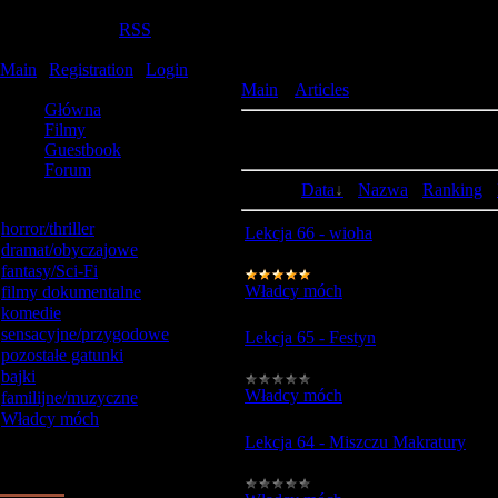
Thursday, 2026-08-06, 09:31:31
Welcome
Gość
|
RSS
Filmy online
Main
|
Registration
|
Login
Site menu
Main
»
Articles
» Władcy móch
Główna
Filmy
Entries in category:
67
Guestbook
Shown entries:
1-10
Forum
Sort by:
Data
·
Nazwa
·
Ranking
·
Catalog categories
horror/thriller
[92]
Lekcja 66 - wioha
dramat/obyczajowe
[52]
fantasy/Sci-Fi
[45]
Władcy móch
|
Views:
1679
|
Added
filmy dokumentalne
[26]
komedie
[142]
sensacyjne/przygodowe
[57]
Lekcja 65 - Festyn
pozostałe gatunki
[1]
bajki
[18]
Władcy móch
|
Views:
1340
|
Added
familijne/muzyczne
[11]
Władcy móch
[69]
Our poll
Lekcja 64 - Miszczu Makratury
Oceń tą stronę
1.
Dobra