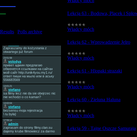
Władcy móch
|
Views:
1268
|
Added
2.
Wspaniała
3.
Może być
Lekcja 63 - Bodowa, Placek i Splo
4.
Zła
5.
Bardzo zła
Władcy móch
|
Views:
1224
|
Added
Results
|
Polls archive
Total of answers:
20
Lekcja 62 - Wprowadzenie Jelro
Tag Board
Władcy móch
|
Views:
1163
|
Added
Lekcja 61 - Hlopaki strazaki
Władcy móch
|
Views:
1311
|
Added
Lekcja 60 - Zieluna Haluna
Władcy móch
|
Views:
1188
|
Added
Lekcja 59 - Tajne Oszcze Samuraja