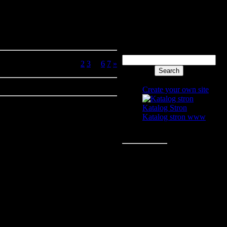
Login form
Search
Pages:
1
2
3
...
6
7
»
Site friends
Create your own site
Katalog Stron
Katalog stron www
Statistics
Wszystkich:
1
Gości:
1
Zarej:
0