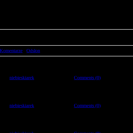
Komentarze
·
Odsłon
 by:
niebieskiarek
|
Date:
2009-03-01
|
Comments (0)
 by:
niebieskiarek
|
Date:
2009-03-01
|
Comments (0)