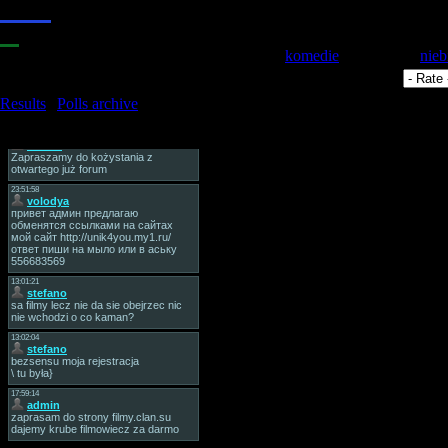
2.
Wspaniała
3.
Może być
4.
Zła
Category:
komedie
| Added by:
nieb
Views:
2589
| Rating:
5.0
/
3
|
5.
Bardzo zła
Total comments:
0
Results
|
Polls archive
Total of answers:
20
Tag Board