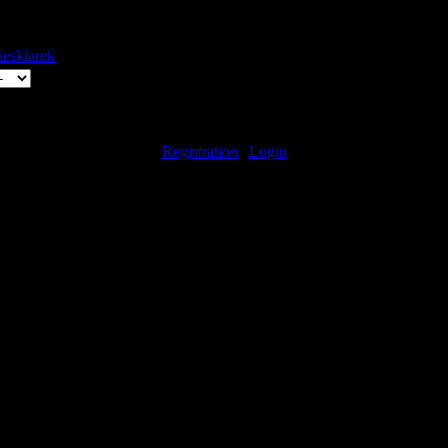
ieskiarek
(2009-02-27)
Only registered users can add comments.
[
Registration
|
Login
]