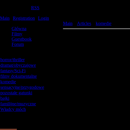
Saturday, 2026-08-08, 15:09:42
Welcome
Gość
|
RSS
Filmy online
Main
|
Registration
|
Login
Site menu
Main
»
Articles
»
komedie
Główna
Filmy
Umowa / Deal, The (2008) Lektor 
Guestbook
Forum
Catalog categories
horror/thriller
[92]
dramat/obyczajowe
[52]
fantasy/Sci-Fi
[45]
filmy dokumentalne
[26]
komedie
[142]
sensacyjne/przygodowe
[57]
pozostałe gatunki
[1]
bajki
[18]
familijne/muzyczne
[11]
Władcy móch
[69]
Our poll
Oceń tą stronę
1.
Dobra