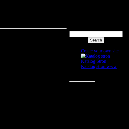
Login form
Search
Site friends
Create your own site
Katalog Stron
Katalog stron www
Statistics
Wszystkich:
1
Gości:
1
Zarej:
0