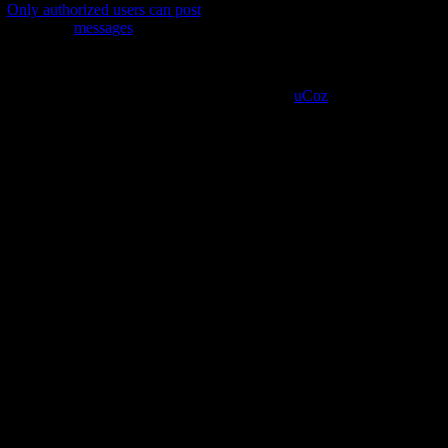
Only authorized users can post
messages
Copyright MyCorp © 2026 |
Site managed by
uCoz