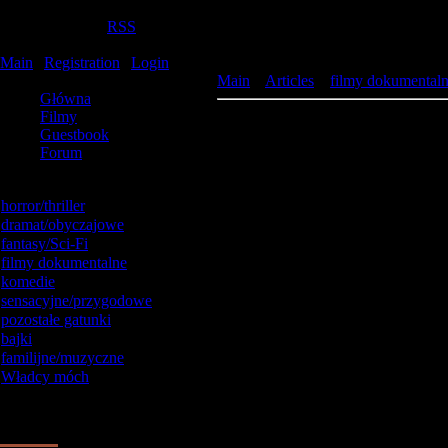
Friday, 2026-08-07, 05:06:48
Welcome
Gość
|
RSS
Filmy online
Main
|
Registration
|
Login
Site menu
Main
»
Articles
»
filmy dokumental
Główna
Filmy
Czysta Nauka - Podróż w Czasie (N
Guestbook
Forum
Catalog categories
horror/thriller
[92]
dramat/obyczajowe
[52]
fantasy/Sci-Fi
[45]
filmy dokumentalne
[26]
komedie
[142]
sensacyjne/przygodowe
[57]
pozostałe gatunki
[1]
bajki
[18]
familijne/muzyczne
[11]
Władcy móch
[69]
Our poll
Oceń tą stronę
1.
Dobra