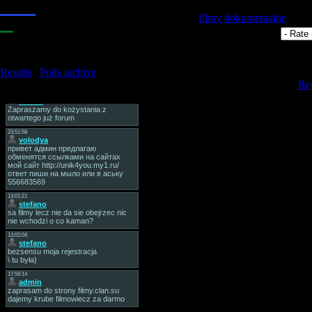
2.
Wspaniała
Category:
filmy dokumentalne
| Add
3.
Może być
Views:
3979
| Rating:
5.0
/
2
|
4.
Zła
Total comments:
0
5.
Bardzo zła
Results
|
Polls archive
Only register
Total of answers:
20
[
Reg
Tag Board