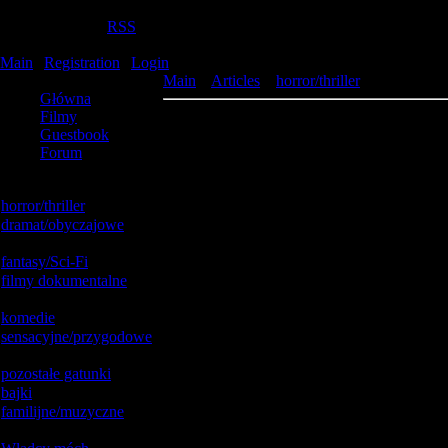
Saturday, 2026-08-08, 07:35:52
Welcome
Gość
|
RSS
Filmy online
Main
|
Registration
|
Login
Site menu
Main
»
Articles
»
horror/thriller
Główna
Filmy
Adwokat diabła / Devil's Advocate, The (19
Guestbook
Forum
Catalog categories
horror/thriller
[92]
dramat/obyczajowe
[52]
fantasy/Sci-Fi
[45]
filmy dokumentalne
[26]
komedie
[142]
sensacyjne/przygodowe
[57]
pozostałe gatunki
[1]
bajki
[18]
familijne/muzyczne
[11]