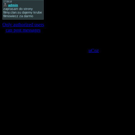
Only authorized users
can post messages
Copyright MyCorp © 2026 |
Site managed by
uCoz