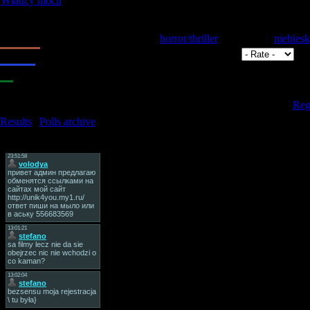
Władcy móch
[69]
Our poll
Oceń tą stronę
1.
Dobra
Category:
horror/thriller
| Added by:
niebiesk
Views:
5244
| Rating:
4.0
/
9
|
2.
Wspaniała
Total comments:
0
3.
Może być
4.
Zła
Only register
5.
Bardzo zła
[
Regi
Results
|
Polls archive
Total of answers:
20
Tag Board